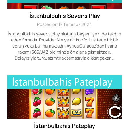
İstanbulbahis Sevens Play
Posted on 17 Temmuz 2024
İstanbulbahis sevens play slotunu başarılı şekilde takdim
eden firmadır. Provider N.V’ye ait konforlu sitede hiçbir
sorun vuku bulmamaktadır. Ayrıca Curacao’dan lisans
rakamı 365/JAZ biçiminde ön alana çıkmaktadır.
Dolayısıyla turkuazımtırak temasıyla dikkat çeken…
İstanbulbahis Pateplay