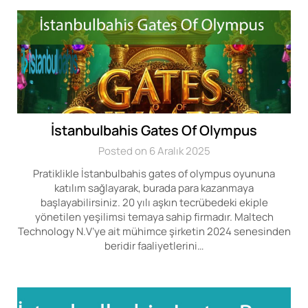
İstanbulbahis Gates Of Olympus
Posted on 6 Aralık 2025
Pratiklikle İstanbulbahis gates of olympus oyununa
katılım sağlayarak, burada para kazanmaya
başlayabilirsiniz. 20 yılı aşkın tecrübedeki ekiple
yönetilen yeşilimsi temaya sahip firmadır. Maltech
Technology N.V’ye ait mühimce şirketin 2024 senesinden
beridir faaliyetlerini…