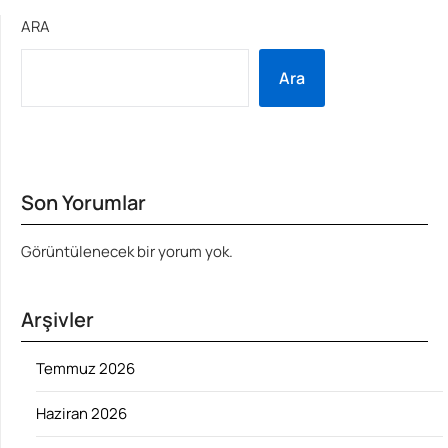
ARA
Ara
Son Yorumlar
Görüntülenecek bir yorum yok.
Arşivler
Temmuz 2026
Haziran 2026