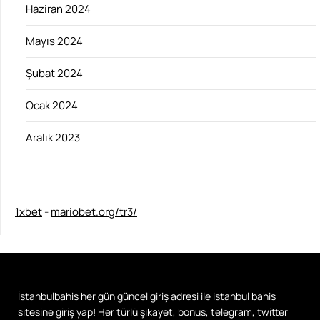
Haziran 2024
Mayıs 2024
Şubat 2024
Ocak 2024
Aralık 2023
1xbet
-
mariobet.org/tr3/
İstanbulbahis
her gün güncel giriş adresi ile istanbul bahis
sitesine giriş yap! Her türlü şikayet, bonus, telegram, twitter