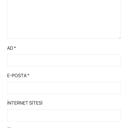
AD
*
E-POSTA
*
İNTERNET SITESI