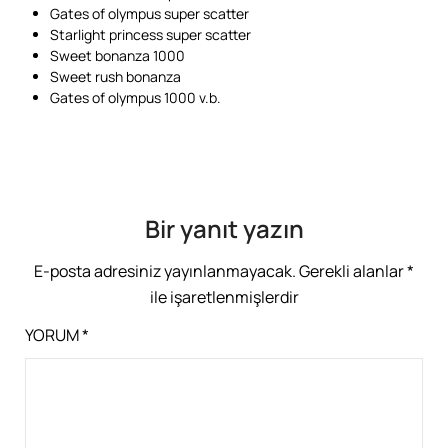
Gates of olympus super scatter
Starlight princess super scatter
Sweet bonanza 1000
Sweet rush bonanza
Gates of olympus 1000 v.b.
Bir yanıt yazın
E-posta adresiniz yayınlanmayacak.
Gerekli alanlar
*
ile işaretlenmişlerdir
YORUM
*