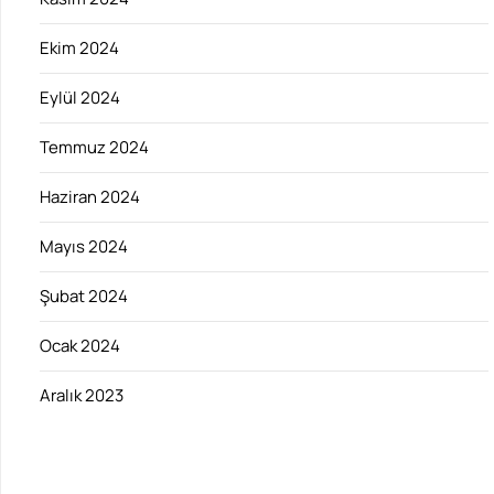
Ekim 2024
Eylül 2024
Temmuz 2024
Haziran 2024
Mayıs 2024
Şubat 2024
Ocak 2024
Aralık 2023