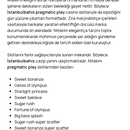
şahane dakikaların sizleri beklediği gayet nettir. Böylece
İstanbulbahis pragmatic play
casino slotlarıyla da eşsizliğini
gün yüzüne çıkartan formattadır. Zira marjinalistçe içerikleri
vasıtasıyla harikalar yaratan efektifliğin öncüsü marka
durumunda ön alandadır. Nitekim elegantça tarzını topta
konumlandırarak mühimce çerçevede yer aldığını gündeme
getiren destekleyiciliğiyle de tercih edilen özel kuruluştur.
Slotlarını farklı sağlayıcılarıyla sunan mekandır. Böylece
İstanbulbahis
cazip yanını ulaştırmaktadır. Nitekim
pragmatic play
slotlarından bazıları:
Sweet bonanza
Gates of olympus
Starlight princess
Sweet baklava
Sugar rush
Fortune of olympus
Big bass splash
Sugar rush super scatter
Sweet bonanza super scatter