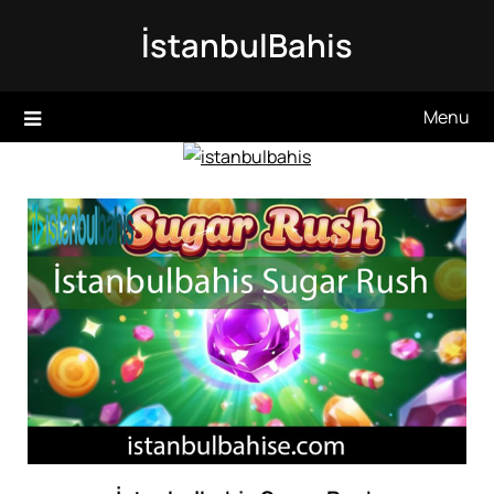
Skip
İstanbulBahis
to
content
Menu