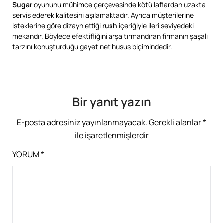
Sugar
oyununu mühimce çerçevesinde kötü laflardan uzakta
servis ederek kalitesini aşılamaktadır. Ayrıca müşterilerine
isteklerine göre dizayn ettiği
rush
içeriğiyle ileri seviyedeki
mekandır. Böylece efektifliğini arşa tırmandıran firmanın şaşalı
tarzını konuşturduğu gayet net husus biçimindedir.
Bir yanıt yazın
E-posta adresiniz yayınlanmayacak.
Gerekli alanlar
*
ile işaretlenmişlerdir
YORUM
*