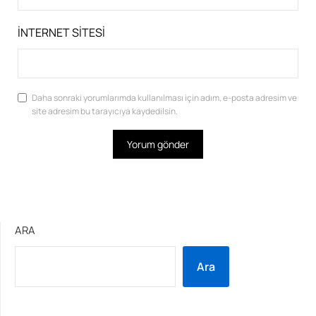
İNTERNET SITESI
Daha sonraki yorumlarımda kullanılması için adım, e-posta adresim ve
site adresim bu tarayıcıya kaydedilsin.
ARA
Ara