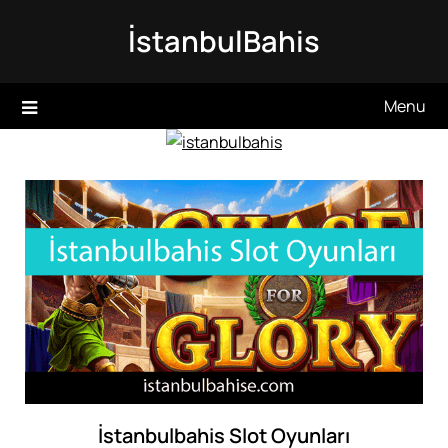
Skip
İstanbulBahis
to
content
Menu
İstanbulbahis Slot Oyunları