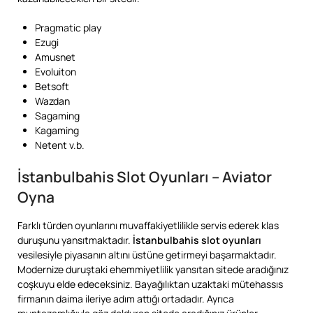
Pragmatic play
Ezugi
Amusnet
Evoluiton
Betsoft
Wazdan
Sagaming
Kagaming
Netent v.b.
İstanbulbahis Slot Oyunları – Aviator
Oyna
Farklı türden oyunlarını muvaffakiyetlilikle servis ederek klas
duruşunu yansıtmaktadır.
İstanbulbahis slot oyunları
vesilesiyle piyasanın altını üstüne getirmeyi başarmaktadır.
Modernize duruştaki ehemmiyetlilik yansıtan sitede aradığınız
coşkuyu elde edeceksiniz. Bayağılıktan uzaktaki mütehassıs
firmanın daima ileriye adım attığı ortadadır. Ayrıca