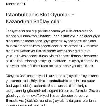
tanımaktadır.
İstanbulbahis Slot Oyunları –
Kazandıran Sağlayıcılar
Faaliyetlerini sıra dışı şekilde ehemmiyetlilikle aktararak ön
planda bulunmaktadır.
İstanbulbahis slot oyunları
aracılığıyla
diğer mekanlardan daha ilgiye gebedir. Ayrıca şanslı olanların
muntazam sitede kara geçebilecekleri de ortadadır. Zira kesin
olarak muvaffakiyetlilikteki sitede kazanırsınız gibi durum
yoktur. Fevkaladedeki duruşuyla mütehasıs firmanın benzersiz
şekilde konumlandığı ortaya çıkmaktadır. Dolayısıyla adrenalinli
saniyeleri efektiflikle burada tatma şansınız yer almaktadır.
Dünyada ünlü ehemmiyetlilik arz eden sağlayıcıların oyunlarına
yer vermektedir. Böylelikle
İstanbulbahis
sitesinin ne kadar
özel yapıda olduğu aşikardır.
Slot
alanındaki ürünleriyle
slotçuların ilgi gösterdikleri elegant türden platformdur. Zira en
güzel
oyunları
muvaffakiyetlilikle servis eden benzersiz
firmadır. Aşağıdaki sürrealist sağlayıcılarla da şanslı olanların
kazanabilecekleri bir sitedir.