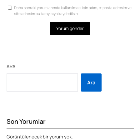
Daha sonraki yorumlarımda kullanılması için adım, e-posta adresim ve
site adresim bu tarayıcıya kaydedilsin.
ARA
Ara
Son Yorumlar
Görüntülenecek bir yorum yok.