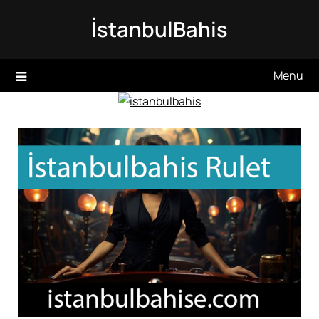
Skip
İstanbulBahis
to
content
Menu