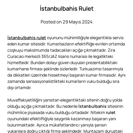
İstanbulbahis Rulet
Posted on 29 Mayıs 2024
İstanbulbahis rulet
oyununu mühimliliğiyle elegantlıkla servis
eden kumar sitesidir. Kumarbazların efektifliğe evrilen ortamda
coşkuyu maksimumda tadacakları açığa çıkmaktadır. Zira
Curacao merkezli 365/JAZ lisans numarası ile legallikteki
hizmettedir. Bundan dolayı güven duyulan prezentabllıktaki
kumarhane firması şeklinde sizlerledir. Turkuazımsı tasarımıyla
da dikkatleri üzerinde hissetmeyi başaran kumar firmasıdır. Aynı
zamanda sansasyonalistlikteki kumarların vuku bulduğu sıra
dışı ortamdır.
Muvaffakiyetliliğini yansıtan elegantlıktaki sitenin doğru yolda
olduğu açığa çıkmaktadır. Bu nedenle
İstanbulbahis
sitesinin
mühimlice piyasada vuku bulduğu ortadadır. Nitekim
rulet
oyunundaki efektifliğiyle saygınlık kazanmayı başaran yanı
bulunmaktadır. Ayrıca mükafatlandırıcı yanıyla şansın
yukarılara doğru çıktığı firma şeklindedir. Muntazam duruştaki