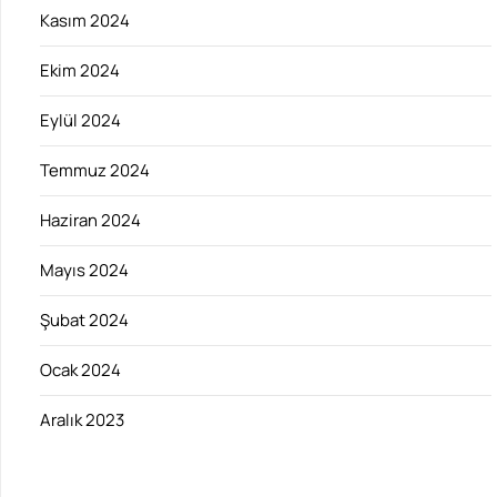
Kasım 2024
Ekim 2024
Eylül 2024
Temmuz 2024
Haziran 2024
Mayıs 2024
Şubat 2024
Ocak 2024
Aralık 2023