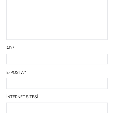
AD
*
E-POSTA
*
İNTERNET SITESI