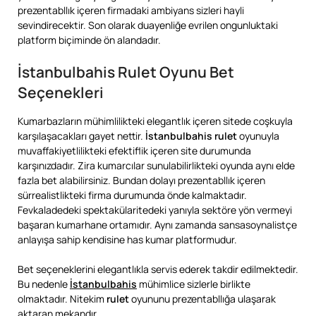
prezentabllık içeren firmadaki ambiyans sizleri hayli
sevindirecektir. Son olarak duayenliğe evrilen ongunluktaki
platform biçiminde ön alandadır.
İstanbulbahis Rulet Oyunu Bet
Seçenekleri
Kumarbazların mühimlilikteki elegantlık içeren sitede coşkuyla
karşılaşacakları gayet nettir.
İstanbulbahis rulet
oyunuyla
muvaffakiyetlilikteki efektiflik içeren site durumunda
karşınızdadır. Zira kumarcılar sunulabilirlikteki oyunda aynı elde
fazla bet alabilirsiniz. Bundan dolayı prezentabllık içeren
sürrealistlikteki firma durumunda önde kalmaktadır.
Fevkaladedeki spektakülaritedeki yanıyla sektöre yön vermeyi
başaran kumarhane ortamıdır. Aynı zamanda sansasoynalistçe
anlayışa sahip kendisine has kumar platformudur.
Bet seçeneklerini elegantlıkla servis ederek takdir edilmektedir.
Bu nedenle
İstanbulbahis
mühimlice sizlerle birlikte
olmaktadır. Nitekim
rulet
oyununu prezentabllığa ulaşarak
aktaran mekandır.