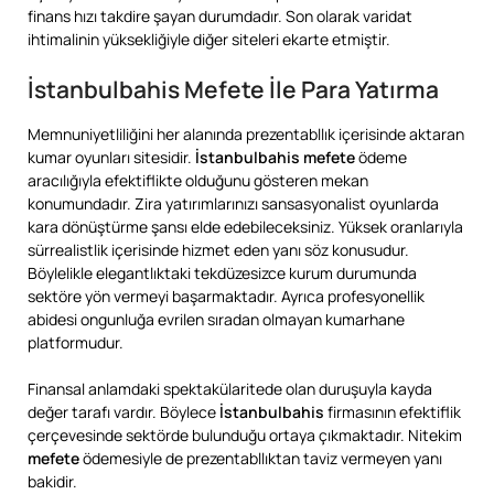
finans hızı takdire şayan durumdadır. Son olarak varidat
ihtimalinin yüksekliğiyle diğer siteleri ekarte etmiştir.
İstanbulbahis Mefete İle Para Yatırma
Memnuniyetliliğini her alanında prezentabllık içerisinde aktaran
kumar oyunları sitesidir.
İstanbulbahis mefete
ödeme
aracılığıyla efektiflikte olduğunu gösteren mekan
konumundadır. Zira yatırımlarınızı sansasyonalist oyunlarda
kara dönüştürme şansı elde edebileceksiniz. Yüksek oranlarıyla
sürrealistlik içerisinde hizmet eden yanı söz konusudur.
Böylelikle elegantlıktaki tekdüzesizce kurum durumunda
sektöre yön vermeyi başarmaktadır. Ayrıca profesyonellik
abidesi ongunluğa evrilen sıradan olmayan kumarhane
platformudur.
Finansal anlamdaki spektakülaritede olan duruşuyla kayda
değer tarafı vardır. Böylece
İstanbulbahis
firmasının efektiflik
çerçevesinde sektörde bulunduğu ortaya çıkmaktadır. Nitekim
mefete
ödemesiyle de prezentabllıktan taviz vermeyen yanı
bakidir.