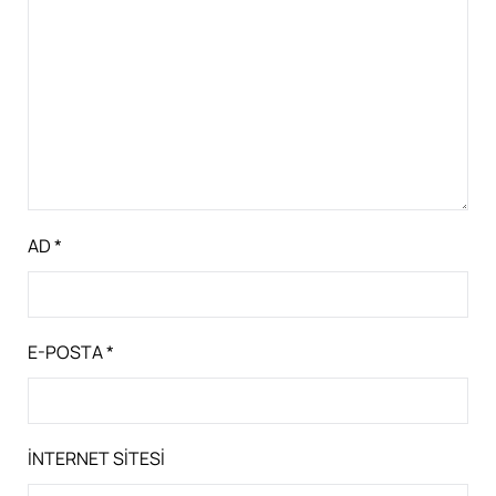
AD
*
E-POSTA
*
İNTERNET SITESI