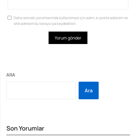
Daha sonraki yorumlarımda kullanılması için adım, e-posta adresim ve
site adresim bu tarayıcıya kaydedilsin.
ARA
Ara
Son Yorumlar