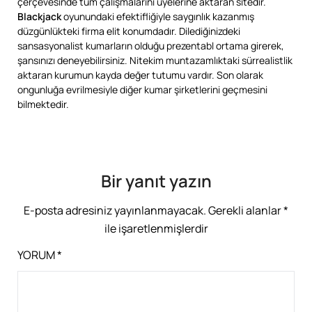
çerçevesinde tüm çalışmalarını üyelerine aktaran sitedir.
Blackjack
oyunundaki efektifliğiyle saygınlık kazanmış
düzgünlükteki firma elit konumdadır. Dilediğinizdeki
sansasyonalist kumarların olduğu prezentabl ortama girerek,
şansınızı deneyebilirsiniz. Nitekim muntazamlıktaki sürrealistlik
aktaran kurumun kayda değer tutumu vardır. Son olarak
ongunluğa evrilmesiyle diğer kumar şirketlerini geçmesini
bilmektedir.
Bir yanıt yazın
E-posta adresiniz yayınlanmayacak.
Gerekli alanlar
*
ile işaretlenmişlerdir
YORUM
*