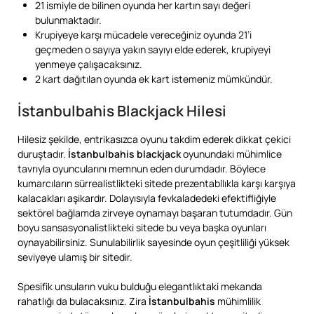
21 ismiyle de bilinen oyunda her kartın sayı değeri
bulunmaktadır.
Krupiyeye karşı mücadele vereceğiniz oyunda 21’i
geçmeden o sayıya yakın sayıyı elde ederek, krupiyeyi
yenmeye çalışacaksınız.
2 kart dağıtılan oyunda ek kart istemeniz mümkündür.
İstanbulbahis Blackjack Hilesi
Hilesiz şekilde, entrikasızca oyunu takdim ederek dikkat çekici
duruştadır.
İstanbulbahis blackjack
oyunundaki mühimlice
tavrıyla oyuncularını memnun eden durumdadır. Böylece
kumarcıların sürrealistlikteki sitede prezentabllıkla karşı karşıya
kalacakları aşikardır. Dolayısıyla fevkaladedeki efektifliğiyle
sektörel bağlamda zirveye oynamayı başaran tutumdadır. Gün
boyu sansasyonalistlikteki sitede bu veya başka oyunları
oynayabilirsiniz. Sunulabilirlik sayesinde oyun çeşitliliği yüksek
seviyeye ulamış bir sitedir.
Spesifik unsuların vuku bulduğu elegantlıktaki mekanda
rahatlığı da bulacaksınız. Zira
İstanbulbahis
mühimlilik