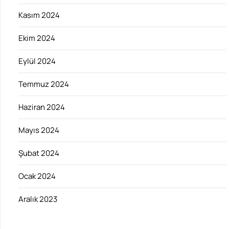
Kasım 2024
Ekim 2024
Eylül 2024
Temmuz 2024
Haziran 2024
Mayıs 2024
Şubat 2024
Ocak 2024
Aralık 2023