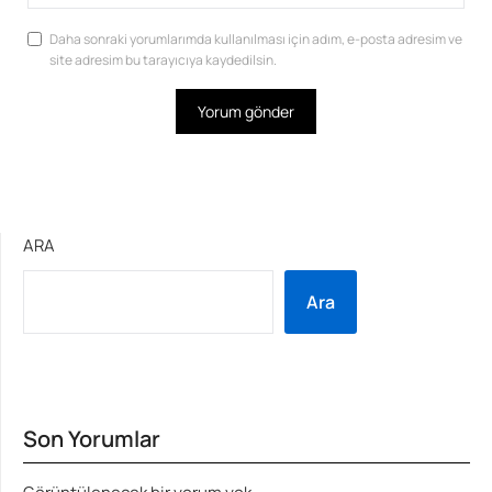
Daha sonraki yorumlarımda kullanılması için adım, e-posta adresim ve
site adresim bu tarayıcıya kaydedilsin.
ARA
Ara
Son Yorumlar