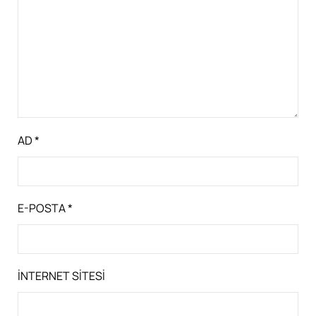
AD
*
E-POSTA
*
İNTERNET SITESI