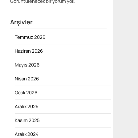
Görüntülenecek bir yorum yok.
Arşivler
Temmuz 2026
Haziran 2026
Mayıs 2026
Nisan 2026
Ocak 2026
Aralık 2025
Kasım 2025
Aralık 2024