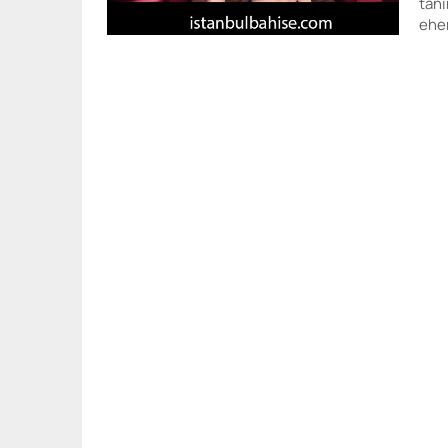
tanı
ehem