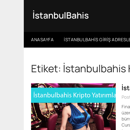
Skip
to
İstanbulBahis
content
ANASAYFA
İSTANBULBAHIS GIRIŞ ADRESL
Etiket:
İstanbulbahis K
İs
Post
Fina
üzer
büny
Cura