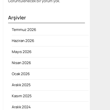
Görüntülenecek bir yorum yok.
Arşivler
Temmuz 2026
Haziran 2026
Mayıs 2026
Nisan 2026
Ocak 2026
Aralık 2025
Kasım 2025
Aralık 2024