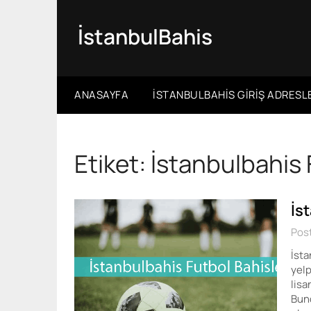
Skip
to
İstanbulBahis
content
ANASAYFA
İSTANBULBAHIS GIRIŞ ADRESL
Etiket:
İstanbulbahis 
İs
Pos
İsta
yelp
lisa
Bun