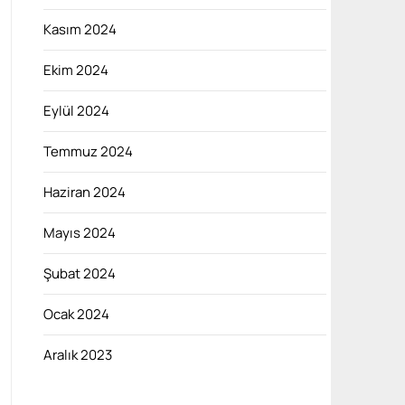
Kasım 2024
Ekim 2024
Eylül 2024
Temmuz 2024
Haziran 2024
Mayıs 2024
Şubat 2024
Ocak 2024
Aralık 2023