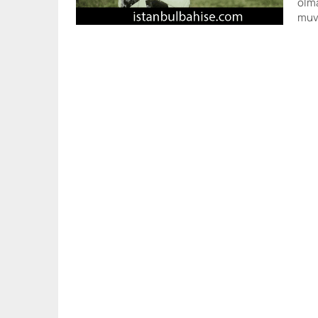
olma
muva