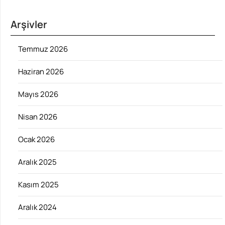
Arşivler
Temmuz 2026
Haziran 2026
Mayıs 2026
Nisan 2026
Ocak 2026
Aralık 2025
Kasım 2025
Aralık 2024