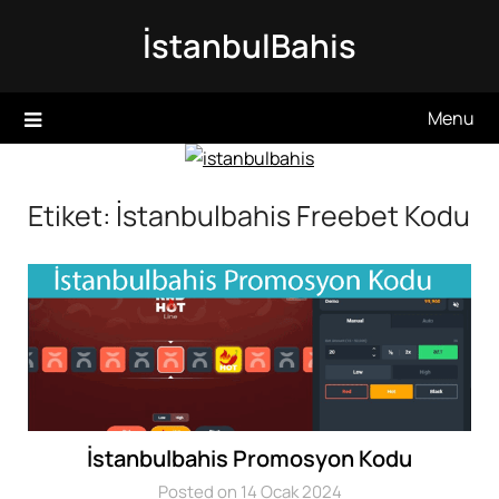
Skip
İstanbulBahis
to
content
Menu
Etiket:
İstanbulbahis Freebet Kodu
İstanbulbahis Promosyon Kodu
Posted on 14 Ocak 2024