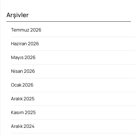
Arşivler
Temmuz 2026
Haziran 2026
Mayıs 2026
Nisan 2026
Ocak 2026
Aralık 2025
Kasım 2025
Aralık 2024