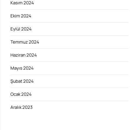
Kasım 2024
Ekim 2024
Eylül 2024
Temmuz 2024
Haziran 2024
Mayıs 2024
Şubat 2024
Ocak 2024
Aralık 2023