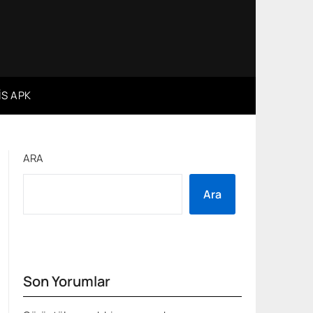
S APK
ARA
Ara
Son Yorumlar