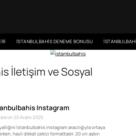
ERI
İSTANBULBAHIS DENEME BONUSU
İSTANBULBAHI
s İletişim ve Sosyal
tanbulbahis Instagram
ed on 20 Aralık 2025
alliğini İstanbulbahis instagram aracılığıyla ortaya
rken, hayli dikkat çekici formattadır. 20 yılı aşkın