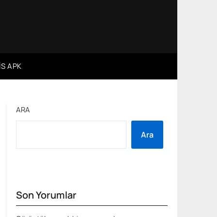
S APK
ARA
Ara
Son Yorumlar