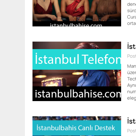
dene
sürd
Cura
ort
İs
Pos
Mane
üzer
Tech
Ayn
numa
eleg
İs
Pos